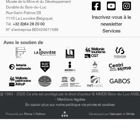
Musée de la Mine et du Développement
Durable du Bois-du-Luc
Rue Saint-Patrice 2B
Inscrivez-vous à la
7110 La Louvière (Belgique)
newsletter
Tél.
+32 (0)64 28 20 00
N° d'entreprise BE0425617588
Services
Avec le soutien de
©
1983 - 2026 Ce site est protégé par le droit d'auteur © MMDD Bois-du-Luc ASBL
-
Mentions légales
En savoir plus sur notre politique vie privée et cookies
Propulsé par
Plone
&
Python
Développé par
Netvaast
et
Whiite