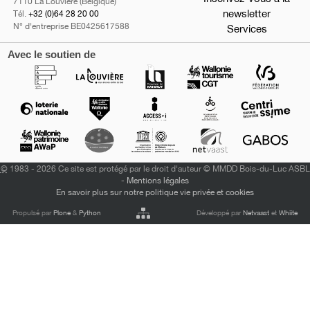
7110 La Louvière (Belgique)
newsletter
Tél.
+32 (0)64 28 20 00
N° d'entreprise BE0425617588
Services
Avec le soutien de
©
1983 - 2026 Ce site est protégé par le droit d'auteur © MMDD Bois-du-Luc ASBL
-
Mentions légales
En savoir plus sur notre politique vie privée et cookies
Propulsé par
Plone
&
Python
Développé par
Netvaast
et
Whiite