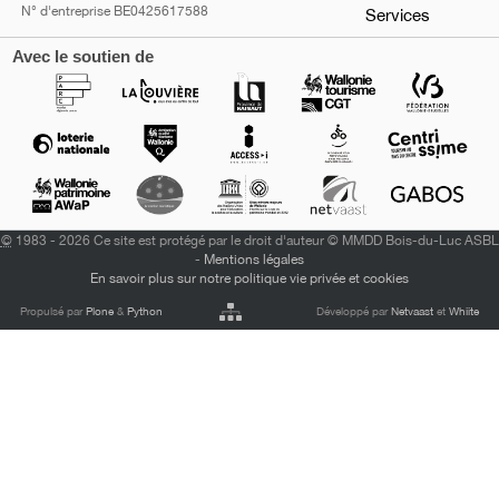
N° d'entreprise BE0425617588
Services
Avec le soutien de
©
1983 - 2026 Ce site est protégé par le droit d'auteur © MMDD Bois-du-Luc ASBL
-
Mentions légales
En savoir plus sur notre politique vie privée et cookies
Propulsé par
Plone
&
Python
Développé par
Netvaast
et
Whiite