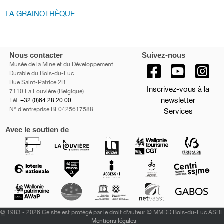
LA GRAINOTHÈQUE
Nous contacter
Suivez-nous
Musée de la Mine et du Développement
Durable du Bois-du-Luc
Rue Saint-Patrice 2B
Inscrivez-vous à la
7110 La Louvière (Belgique)
newsletter
Tél.
+32 (0)64 28 20 00
N° d'entreprise BE0425617588
Services
Avec le soutien de
©
1983 - 2026 Ce site est protégé par le droit d'auteur © MMDD Bois-du-Luc ASBL
-
Mentions légales