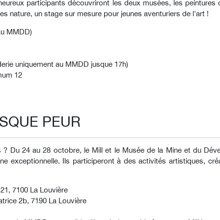
s heureux participants découvriront les deux musées, les peintures 
s nature, un stage sur mesure pour jeunes aventuriers de l'art !
15 au MMDD)
arderie uniquement au MMDD jusque 17h)
imum 12
ESQUE PEUR
us ? Du 24 au 28 octobre, le Mill et le Musée de la Mine et du D
exceptionnelle. Ils participeront à des activités artistiques, cré
21, 7100 La Louvière
trice 2b, 7190 La Louvière