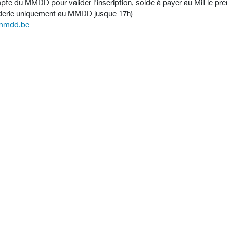
pte du MMDD pour valider l'inscription, solde à payer au Mill le pre
arderie uniquement au MMDD jusque 17h)
cmmdd.be