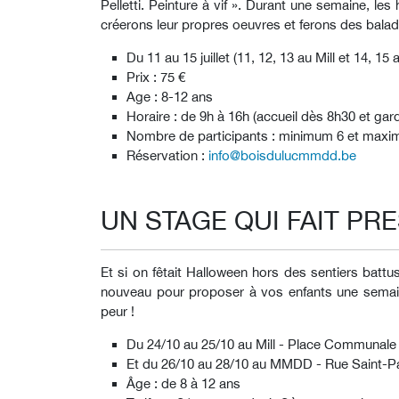
Pelletti. Peinture à vif ». Durant une semaine, le
créerons leur propres oeuvres et ferons des balade
Du 11 au 15 juillet (11, 12, 13 au Mill et 14, 
Prix : 75 €
Age : 8-12 ans
Horaire : de 9h à 16h (accueil dès 8h30 et g
Nombre de participants : minimum 6 et max
Réservation :
info@boisdulucmmdd.be
UN STAGE QUI FAIT PR
Et si on fêtait Halloween hors des sentiers batt
nouveau pour proposer à vos enfants une semaine 
peur !
Du 24/10 au 25/10 au Mill - Place Communale 
Et du 26/10 au 28/10 au MMDD - Rue Saint-Pa
Âge : de 8 à 12 ans