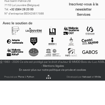
Rue Saint-Patrice 2B
Inscrivez-vous à la
7110 La Louvière (Belgique)
newsletter
Tél.
+32 (0)64 28 20 00
N° d'entreprise BE0425617588
Services
Avec le soutien de
©
1983 - 2026 Ce site est protégé par le droit d'auteur © MMDD Bois-du-Luc ASBL
-
Mentions légales
En savoir plus sur notre politique vie privée et cookies
Propulsé par
Plone
&
Python
Développé par
Netvaast
et
Whiite