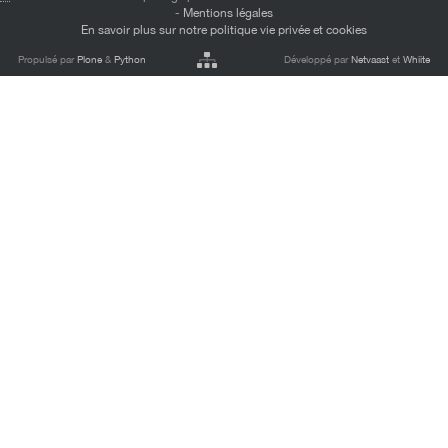
-
Mentions légales
En savoir plus sur notre politique vie privée et cookies
Propulsé par
Plone
&
Python
Développé par
Netvaast
et
Whiite