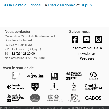
Sur la Pointe du Pinceau
, la
Loterie Nationale
et
Dupuis
Nous contacter
Suivez-nous
Musée de la Mine et du Développement
Durable du Bois-du-Luc
Rue Saint-Patrice 2B
Inscrivez-vous à la
7110 La Louvière (Belgique)
newsletter
Tél.
+32 (0)64 28 20 00
N° d'entreprise BE0425617588
Services
Avec le soutien de
©
1983 - 2026 Ce site est protégé par le droit d'auteur © MMDD Bois-du-Luc ASBL