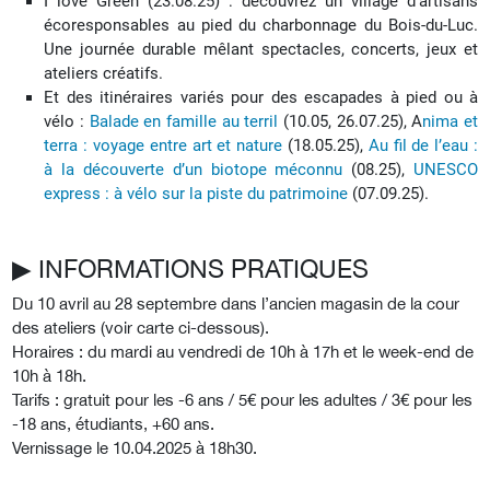
I love Green (23.08.25) : d
écouvrez un village d’artisans
écoresponsables au pied du charbonnage du Bois-du-Luc.
Une journée durable mêlant spectacles, concerts, jeux et
ateliers créatifs.
Et des itinéraires variés pour des escapades à pied ou à
vélo :
Balade en famille au terril
(10.05, 26.07.25), A
nima et
terra : voyage entre art et nature
(18.05.25),
Au fil de l’eau :
à la découverte d’un biotope méconnu
(08.25),
UNESCO
express : à vélo sur la piste du patrimoine
(07.09.25).
▶︎ INFORMATIONS PRATIQUES
Du 10 avril au 28 septembre dans l’ancien magasin de la cour
des ateliers (voir carte ci-dessous).
Horaires : du mardi au vendredi de 10h à 17h et le week-end de
10h à 18h.
Tarifs : gratuit pour les -6 ans / 5€ pour les adultes / 3€ pour les
-18 ans, étudiants, +60 ans.
Vernissage le 10.04.2025 à 18h30.