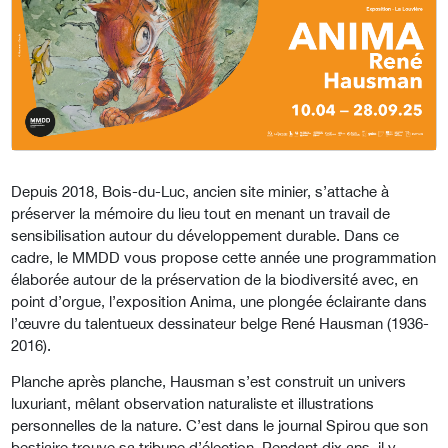
Depuis 2018, Bois-du-Luc, ancien site minier,
s’attache à
préserver la mémoire du lieu tout en
menant un travail de
sensibilisation autour du déve
loppement durable. Dans ce
cadre, le MMDD vous
propose cette année une programmation
élaborée
autour de la préservation de la biodiversité avec, en
point d’orgue, l’exposition Anima, une plongée éclairante dans
l’œuvre du talentueux dessinateur belge René Hausman (1936-
2016).
Planche après planche, Hausman s’est construit un univers
luxuriant, mêlant observation naturaliste et
illustrations
personnelles de la nature. C’est dans
le journal Spirou que son
bestiaire trouve sa tri
bune d’élection. Pendant dix ans, il y